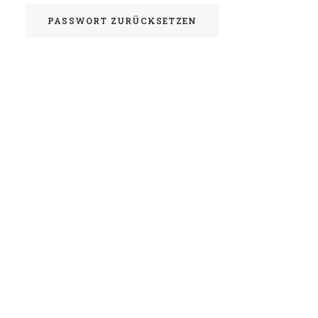
PASSWORT ZURÜCKSETZEN
AKTUELLES
PERSONAL TRAINING
REFERENZEN
ÜBER MICH
IMPRESSUM
DATENSCHUTZ
ZAHLUNGSARTEN
WIDERRUFSBELEHRUNG